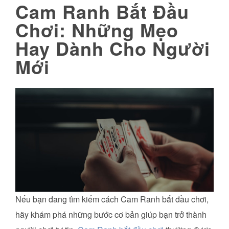
Cam Ranh Bắt Đầu
Chơi: Những Mẹo
Hay Dành Cho Người
Mới
Nếu bạn đang tìm kiếm cách Cam Ranh bắt đầu chơi,
hãy khám phá những bước cơ bản giúp bạn trở thành