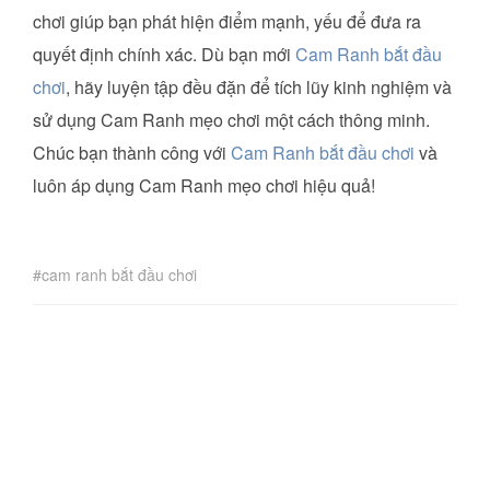
chơi giúp bạn phát hiện điểm mạnh, yếu để đưa ra
quyết định chính xác. Dù bạn mới
Cam Ranh bắt đầu
chơi
, hãy luyện tập đều đặn để tích lũy kinh nghiệm và
sử dụng Cam Ranh mẹo chơi một cách thông minh.
Chúc bạn thành công với
Cam Ranh bắt đầu chơi
và
luôn áp dụng Cam Ranh mẹo chơi hiệu quả!
cam ranh bắt đầu chơi