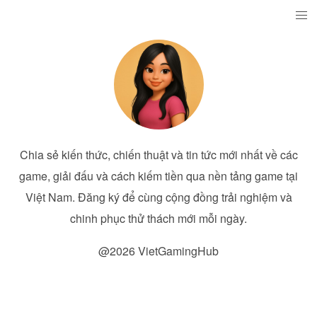
Chia sẻ kiến thức, chiến thuật và tin tức mới nhất về các
game, giải đấu và cách kiếm tiền qua nền tảng game tại
Việt Nam. Đăng ký để cùng cộng đồng trải nghiệm và
chinh phục thử thách mới mỗi ngày.
@2026 VietGamingHub