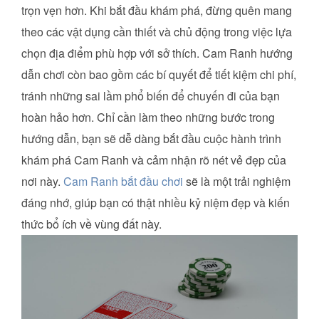
trọn vẹn hơn. Khi bắt đầu khám phá, đừng quên mang
theo các vật dụng cần thiết và chủ động trong việc lựa
chọn địa điểm phù hợp với sở thích. Cam Ranh hướng
dẫn chơi còn bao gồm các bí quyết để tiết kiệm chi phí,
tránh những sai lầm phổ biến để chuyến đi của bạn
hoàn hảo hơn. Chỉ cần làm theo những bước trong
hướng dẫn, bạn sẽ dễ dàng bắt đầu cuộc hành trình
khám phá Cam Ranh và cảm nhận rõ nét vẻ đẹp của
nơi này.
Cam Ranh bắt đầu chơi
sẽ là một trải nghiệm
đáng nhớ, giúp bạn có thật nhiều kỷ niệm đẹp và kiến
thức bổ ích về vùng đất này.