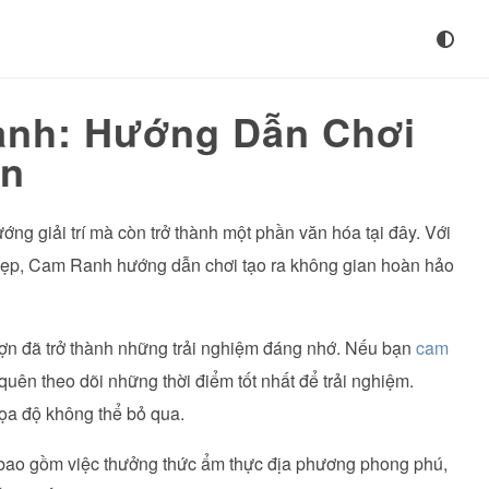
nh: Hướng Dẫn Chơi
ển
ng giải trí mà còn trở thành một phần văn hóa tại đây. Với
 đẹp, Cam Ranh hướng dẫn chơi tạo ra không gian hoàn hảo
lượn đã trở thành những trải nghiệm đáng nhớ. Nếu bạn
cam
ên theo dõi những thời điểm tốt nhất để trải nghiệm.
tọa độ không thể bỏ qua.
ao gồm việc thưởng thức ẩm thực địa phương phong phú,