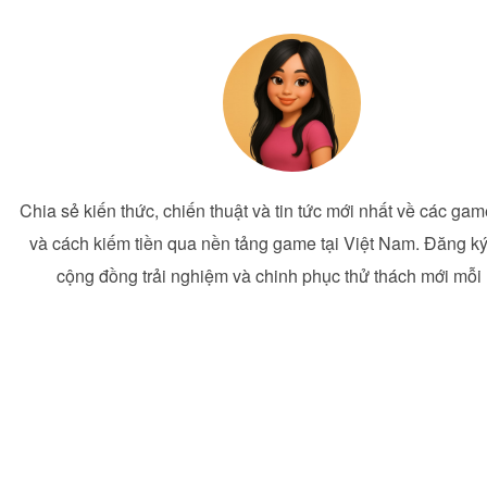
Chia sẻ kiến thức, chiến thuật và tin tức mới nhất về các gam
và cách kiếm tiền qua nền tảng game tại Việt Nam. Đăng k
cộng đồng trải nghiệm và chinh phục thử thách mới mỗi