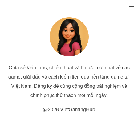
Chia sẻ kiến thức, chiến thuật và tin tức mới nhất về các
game, giải đấu và cách kiếm tiền qua nền tảng game tại
Việt Nam. Đăng ký để cùng cộng đồng trải nghiệm và
chinh phục thử thách mới mỗi ngày.
@2026 VietGamingHub