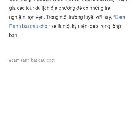
gia các tour du lịch địa phương để có những trải
nghiệm trọn vẹn. Trong môi trường tuyệt vời này, “
Cam
Ranh bắt đầu chơi
” sẽ là một kỷ niệm đẹp trong lòng
bạn.
cam ranh bắt đầu chơi