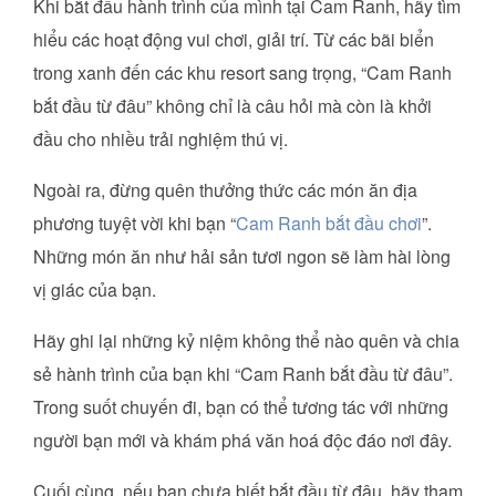
Khi bắt đầu hành trình của mình tại Cam Ranh, hãy tìm
hiểu các hoạt động vui chơi, giải trí. Từ các bãi biển
trong xanh đến các khu resort sang trọng, “Cam Ranh
bắt đầu từ đâu” không chỉ là câu hỏi mà còn là khởi
đầu cho nhiều trải nghiệm thú vị.
Ngoài ra, đừng quên thưởng thức các món ăn địa
phương tuyệt vời khi bạn “
Cam Ranh bắt đầu chơi
”.
Những món ăn như hải sản tươi ngon sẽ làm hài lòng
vị giác của bạn.
Hãy ghi lại những kỷ niệm không thể nào quên và chia
sẻ hành trình của bạn khi “Cam Ranh bắt đầu từ đâu”.
Trong suốt chuyến đi, bạn có thể tương tác với những
người bạn mới và khám phá văn hoá độc đáo nơi đây.
Cuối cùng, nếu bạn chưa biết bắt đầu từ đâu, hãy tham