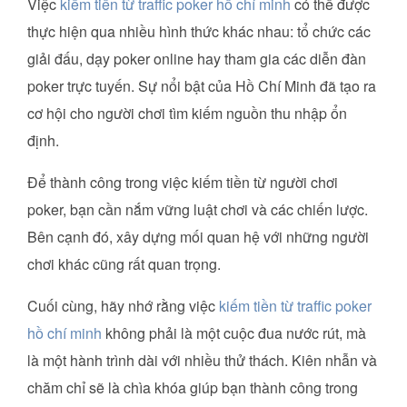
Việc
kiếm tiền từ traffic poker hồ chí minh
có thể được
thực hiện qua nhiều hình thức khác nhau: tổ chức các
giải đấu, dạy poker online hay tham gia các diễn đàn
poker trực tuyến. Sự nổi bật của Hồ Chí Minh đã tạo ra
cơ hội cho người chơi tìm kiếm nguồn thu nhập ổn
định.
Để thành công trong việc kiếm tiền từ người chơi
poker, bạn cần nắm vững luật chơi và các chiến lược.
Bên cạnh đó, xây dựng mối quan hệ với những người
chơi khác cũng rất quan trọng.
Cuối cùng, hãy nhớ rằng việc
kiếm tiền từ traffic poker
hồ chí minh
không phải là một cuộc đua nước rút, mà
là một hành trình dài với nhiều thử thách. Kiên nhẫn và
chăm chỉ sẽ là chìa khóa giúp bạn thành công trong