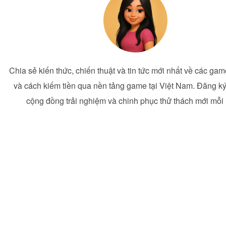
Chia sẻ kiến thức, chiến thuật và tin tức mới nhất về các gam
và cách kiếm tiền qua nền tảng game tại Việt Nam. Đăng k
cộng đồng trải nghiệm và chinh phục thử thách mới mỗi