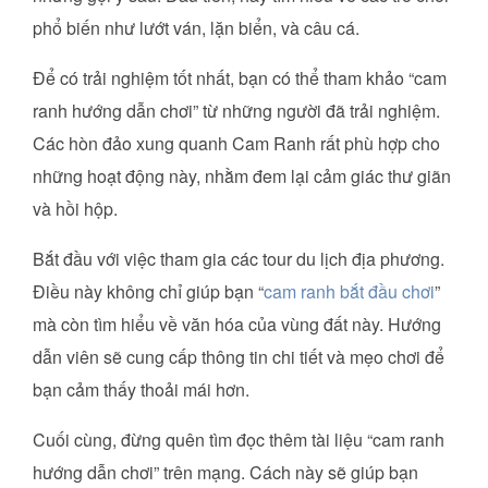
phổ biến như lướt ván, lặn biển, và câu cá.
Để có trải nghiệm tốt nhất, bạn có thể tham khảo “cam
ranh hướng dẫn chơi” từ những người đã trải nghiệm.
Các hòn đảo xung quanh Cam Ranh rất phù hợp cho
những hoạt động này, nhằm đem lại cảm giác thư giãn
và hồi hộp.
Bắt đầu với việc tham gia các tour du lịch địa phương.
Điều này không chỉ giúp bạn “
cam ranh bắt đầu chơi
”
mà còn tìm hiểu về văn hóa của vùng đất này. Hướng
dẫn viên sẽ cung cấp thông tin chi tiết và mẹo chơi để
bạn cảm thấy thoải mái hơn.
Cuối cùng, đừng quên tìm đọc thêm tài liệu “cam ranh
hướng dẫn chơi” trên mạng. Cách này sẽ giúp bạn