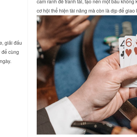
cam ranh để tranh tài, tạo nên một bầu không 
cơ hội thể hiện tài năng mà còn là dịp để giao
e, giải đấu
ý để cùng
 ngày.