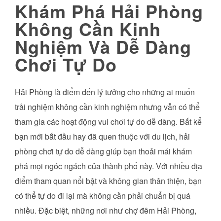
Khám Phá Hải Phòng
Không Cần Kinh
Nghiệm Và Dễ Dàng
Chơi Tự Do
Hải Phòng là điểm đến lý tưởng cho những ai muốn
trải nghiệm không cần kinh nghiệm nhưng vẫn có thể
tham gia các hoạt động vui chơi tự do dễ dàng. Bất kể
bạn mới bắt đầu hay đã quen thuộc với du lịch, hải
phòng chơi tự do dễ dàng giúp bạn thoải mái khám
phá mọi ngóc ngách của thành phố này. Với nhiều địa
điểm tham quan nổi bật và không gian thân thiện, bạn
có thể tự do đi lại mà không cần phải chuẩn bị quá
nhiều. Đặc biệt, những nơi như chợ đêm Hải Phòng,