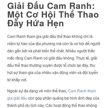
Giải Đấu Cam Ranh:
Một Cơ Hội Thể Thao
Đầy Hứa Hẹn
Cam Ranh tham gia giải đấu thể thao không chỉ là
niềm tự hào của địa phương mà còn là cơ hội để người
dân gắn kết và phát triển thể chất. Nhiều người thắc
mắc rằng Cam Ranh có giải đấu không. Thực tế, giải
đấu thể thao thường xuyên được tổ chức tại đây, thu
hút sự tham gia của nhiều vận động viên và đội tuyển
từ khắp nơi.
Ngoài sự đa dạng về môn thể thao,
Cam Ranh tham
gia giải đấu
còn góp phần quảng bá hình ảnh đẹp của
thành phố du lịch này. Các hoạt động thể thao không