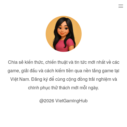
Chia sẻ kiến thức, chiến thuật và tin tức mới nhất về các
game, giải đấu và cách kiếm tiền qua nền tảng game tại
Việt Nam. Đăng ký để cùng cộng đồng trải nghiệm và
chinh phục thử thách mới mỗi ngày.
@2026 VietGamingHub