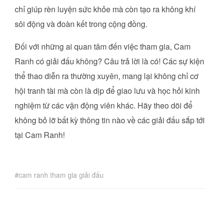
chỉ giúp rèn luyện sức khỏe mà còn tạo ra không khí
sôi động và đoàn kết trong cộng đồng.
Đối với những ai quan tâm đến việc tham gia, Cam
Ranh có giải đấu không? Câu trả lời là có! Các sự kiện
thể thao diễn ra thường xuyên, mang lại không chỉ cơ
hội tranh tài mà còn là dịp để giao lưu và học hỏi kinh
nghiệm từ các vận động viên khác. Hãy theo dõi để
không bỏ lỡ bất kỳ thông tin nào về các giải đấu sắp tới
tại Cam Ranh!
cam ranh tham gia giải đấu