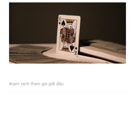
cam ranh tham gia giải đấu