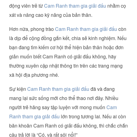
động viên trẻ từ
Cam Ranh tham gia giải đấu
nhằm cọ
xát và nâng cao kỹ năng của bản thân.
Hơn nữa, phong trào
Cam Ranh tham gia giải đấu
còn
là dịp để cộng đồng gắn kết, chia sẻ kinh nghiệm. Nếu
bạn đang tìm kiếm cơ hội thể hiện bản thân hoặc đơn
giản muốn biết Cam Ranh có giải đấu không, hãy
thường xuyên cập nhật thông tin trên các trang mạng
xã hội địa phương nhé.
Sự kiện
Cam Ranh tham gia giải đấu
đã và đang
mang lại sức sống mới cho thể thao nơi đây. Nhiều
người trẻ hăng say tập luyện với mong muốn
Cam
Ranh tham gia giải đấu
lớn trong tương lai. Nếu ai còn
băn khoăn Cam Ranh có giải đấu không, thì chắc chắn
câu trả lời là “Có, và rất sôi nổi!”