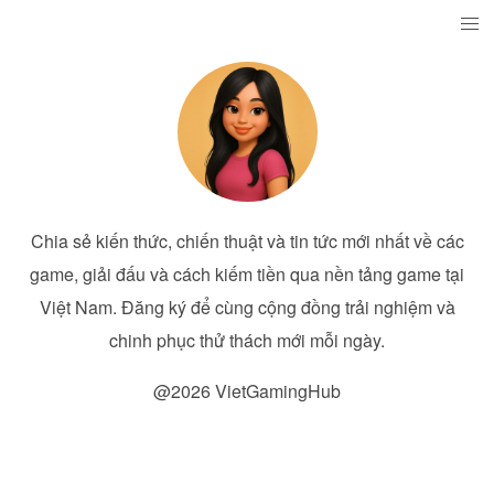
Chia sẻ kiến thức, chiến thuật và tin tức mới nhất về các
game, giải đấu và cách kiếm tiền qua nền tảng game tại
Việt Nam. Đăng ký để cùng cộng đồng trải nghiệm và
chinh phục thử thách mới mỗi ngày.
@2026 VietGamingHub