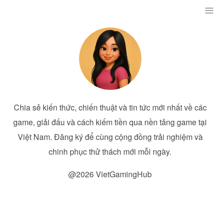
Chia sẻ kiến thức, chiến thuật và tin tức mới nhất về các
game, giải đấu và cách kiếm tiền qua nền tảng game tại
Việt Nam. Đăng ký để cùng cộng đồng trải nghiệm và
chinh phục thử thách mới mỗi ngày.
@2026 VietGamingHub