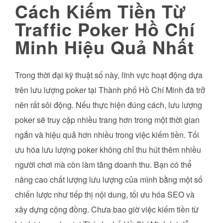
Cách Kiếm Tiền Từ
Traffic Poker Hồ Chí
Minh Hiệu Quả Nhất
Trong thời đại kỹ thuật số này, lĩnh vực hoạt động dựa
trên lưu lượng poker tại Thành phố Hồ Chí Minh đã trở
nên rất sôi động. Nếu thực hiện đúng cách, lưu lượng
poker sẽ truy cập nhiều trang hơn trong một thời gian
ngắn và hiệu quả hơn nhiều trong việc kiếm tiền. Tối
ưu hóa lưu lượng poker không chỉ thu hút thêm nhiều
người chơi mà còn làm tăng doanh thu. Bạn có thể
nâng cao chất lượng lưu lượng của mình bằng một số
chiến lược như tiếp thị nội dung, tối ưu hóa SEO và
xây dựng cộng đồng. Chưa bao giờ việc kiếm tiền từ