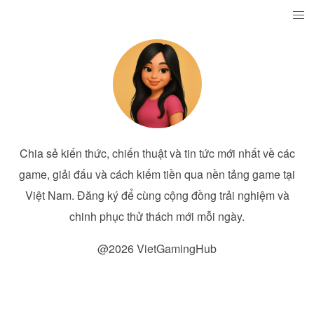
Chia sẻ kiến thức, chiến thuật và tin tức mới nhất về các
game, giải đấu và cách kiếm tiền qua nền tảng game tại
Việt Nam. Đăng ký để cùng cộng đồng trải nghiệm và
chinh phục thử thách mới mỗi ngày.
@2026 VietGamingHub